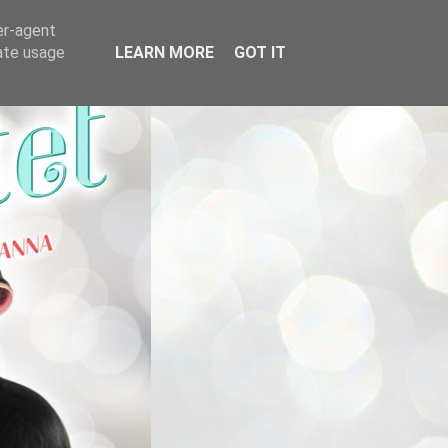
er-agent
rate usage
LEARN MORE
GOT IT