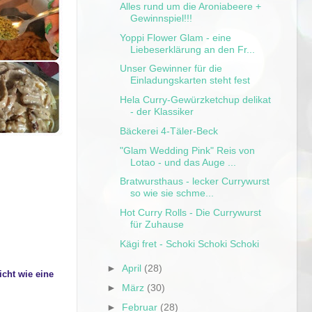
Alles rund um die Aroniabeere +
Gewinnspiel!!!
Yoppi Flower Glam - eine
Liebeserklärung an den Fr...
Unser Gewinner für die
Einladungskarten steht fest
Hela Curry-Gewürzketchup delikat
- der Klassiker
Bäckerei 4-Täler-Beck
"Glam Wedding Pink" Reis von
Lotao - und das Auge ...
Bratwursthaus - lecker Currywurst
so wie sie schme...
Hot Curry Rolls - Die Currywurst
für Zuhause
Kägi fret - Schoki Schoki Schoki
►
April
(28)
cht wie eine
►
März
(30)
►
Februar
(28)