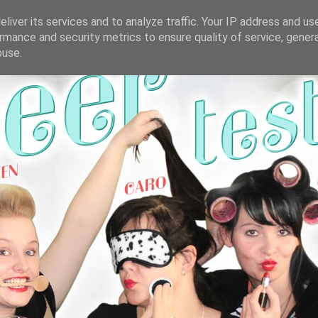
liver its services and to analyze traffic. Your IP address and us
rmance and security metrics to ensure quality of service, gene
buse.