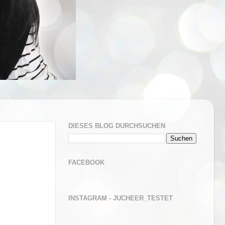
DIESES BLOG DURCHSUCHEN
FACEBOOK
INSTAGRAM - JUCHEER_TESTET