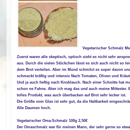
Vegetarischer Schmalz Med
Zuerst waren alle skeptisch, optisch sieht es nicht sehr anspr
aus. Durch die vielen Stückchen lässt es sich auch nicht so lei
dem Brot verteilen. Aber im Mund schmilzt es super davon un
schmeckt kräftig und intensiv Nach Tomaten, Oliven und Kräut
Und ja auch heftig nach Knoblauch. Nach einer Schnitte hat m
schon ne Fahne. Aber ich mag das und auch meine Mittester. 
tolles Produkt, was auch überbacken auf Brot sehr lecker ist.
Die Größe vom Glas ist sehr gut, da die Haltbarkeit eingeschrän
Alle Daumen hoch.
Vegetarischer Oma-Schmalz 100g 2,50€
Der Omaschmalz war für meinen Mann, der sehr gerne so etwas