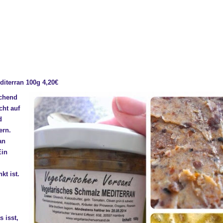
iterran 100g 4,20€
echend
cht auf
d
ern.
an
Ein
kt ist.
 isst,