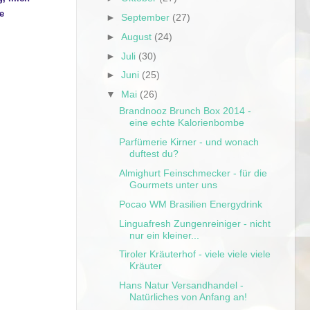
e
►
September
(27)
►
August
(24)
►
Juli
(30)
►
Juni
(25)
▼
Mai
(26)
Brandnooz Brunch Box 2014 -
eine echte Kalorienbombe
Parfümerie Kirner - und wonach
duftest du?
Almighurt Feinschmecker - für die
Gourmets unter uns
Pocao WM Brasilien Energydrink
Linguafresh Zungenreiniger - nicht
nur ein kleiner...
Tiroler Kräuterhof - viele viele viele
Kräuter
Hans Natur Versandhandel -
Natürliches von Anfang an!