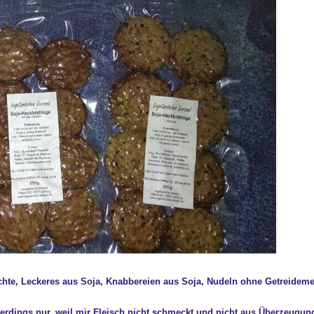
ichte, Leckeres aus Soja, Knabbereien aus Soja, Nudeln ohne Getreideme
erdings nur, weil mir Fleisch nicht schmeckt und nicht aus Überzeugun