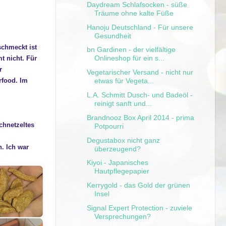
Daydream Schlafsocken - süße
Träume ohne kalte Füße
Hanoju Deutschland - Für unsere
Gesundheit
schmeckt ist
bn Gardinen - der vielfältige
Onlineshop für ein s...
t nicht. Für
r
Vegetarischer Versand - nicht nur
rfood. Im
etwas für Vegeta...
L.A. Schmitt Dusch- und Badeöl -
reinigt sanft und...
Brandnooz Box April 2014 - prima
chnetzeltes
Potpourri
Degustabox nicht ganz
. Ich war
überzeugend?
Kiyoi - Japanisches
Hautpflegepapier
Kerrygold - das Gold der grünen
Insel
Signal Expert Protection - zuviele
Versprechungen?