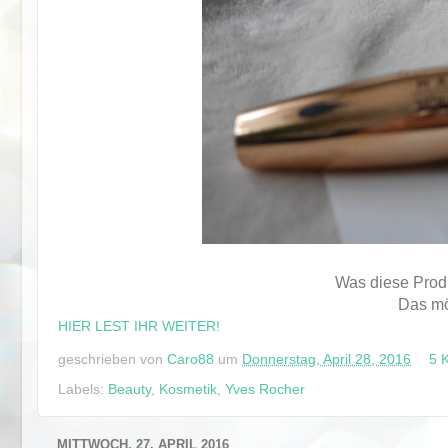
Was diese Prod
Das mö
HIER LEST IHR WEITER!
geschrieben von
Caro88
um
Donnerstag, April 28, 2016
5 
Labels:
Beauty
,
Kosmetik
,
Yves Rocher
MITTWOCH, 27. APRIL 2016