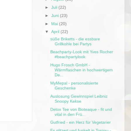
►
Juli
(22)
►
Juni
(23)
►
Mai
(20)
▼
April
(22)
süße Briketts - die essbare
Grillkohle bei Partys
Beachparty-Look mit Yves Rocher
#beachpartylook
Hugo Frosch GmbH -
Wärmflaschen in hochwertigem
De...
MyMepal - personalisierte
Geschenke
Auslosung Gewinnspiel Leibniz
Snoopy Kekse
Detox Tee von Bioteaque - fit und
vital in den Frü...
Gutfried - ein Herz für Vegetarier
Es glitzert und funkelt in Torgau -