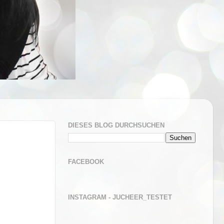
DIESES BLOG DURCHSUCHEN
FACEBOOK
INSTAGRAM - JUCHEER_TESTET