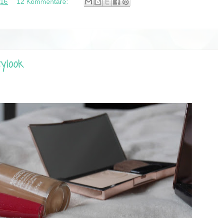
016
12 Kommentare:
tylook