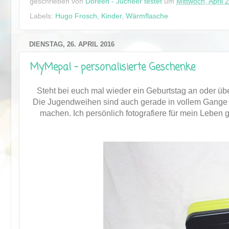
geschrieben von
Doreen - Jucheer testet
um
Mittwoch, April 
Labels:
Hugo Frosch
,
Kinder
,
Wärmflasche
DIENSTAG, 26. APRIL 2016
MyMepal - personalisierte Geschenke
Steht bei euch mal wieder ein Geburtstag an oder ü
Die Jugendweihen sind auch gerade in vollem Gang
machen. Ich persönlich fotografiere für mein Leben