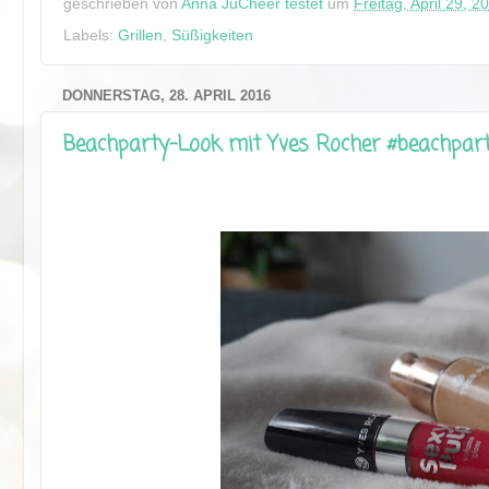
geschrieben von
Anna JuCheer testet
um
Freitag, April 29, 2
Labels:
Grillen
,
Süßigkeiten
DONNERSTAG, 28. APRIL 2016
Beachparty-Look mit Yves Rocher #beachpar