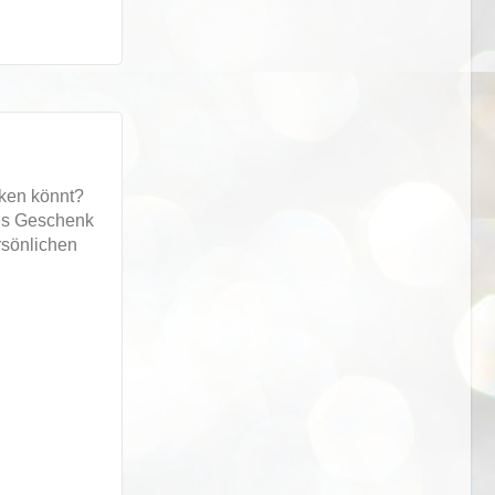
nken könnt?
es Geschenk
rsönlichen