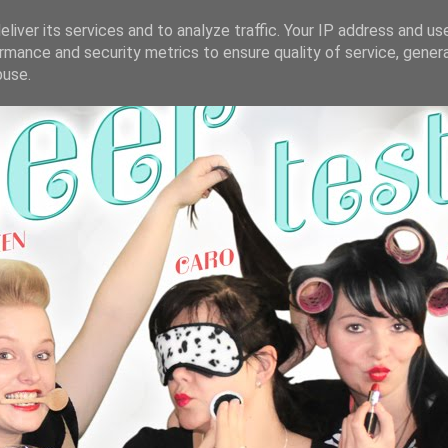
liver its services and to analyze traffic. Your IP address and us
rmance and security metrics to ensure quality of service, gene
buse.