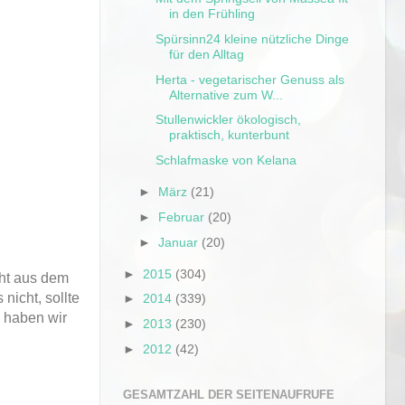
in den Frühling
Spürsinn24 kleine nützliche Dinge
für den Alltag
Herta - vegetarischer Genuss als
Alternative zum W...
Stullenwickler ökologisch,
praktisch, kunterbunt
Schlafmaske von Kelana
►
März
(21)
►
Februar
(20)
►
Januar
(20)
►
2015
(304)
cht aus dem
nicht, sollte
►
2014
(339)
 haben wir
►
2013
(230)
►
2012
(42)
GESAMTZAHL DER SEITENAUFRUFE