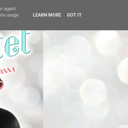
er-agent
rate usage
LEARN MORE
GOT IT