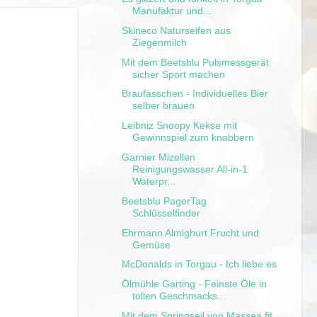
Manufaktur und...
Skineco Naturseifen aus
Ziegenmilch
Mit dem Beetsblu Pulsmessgerät
sicher Sport machen
Braufässchen - Individuelles Bier
selber brauen
Leibniz Snoopy Kekse mit
Gewinnspiel zum knabbern
Garnier Mizellen
Reinigungswasser All-in-1
Waterpr...
Beetsblu PagerTag
Schlüsselfinder
Ehrmann Almighurt Frucht und
Gemüse
McDonalds in Torgau - Ich liebe es
Ölmühle Garting - Feinste Öle in
tollen Geschmacks...
Mit dem Springseil von Massea fit