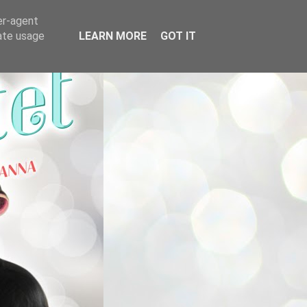
er-agent
rate usage
LEARN MORE
GOT IT