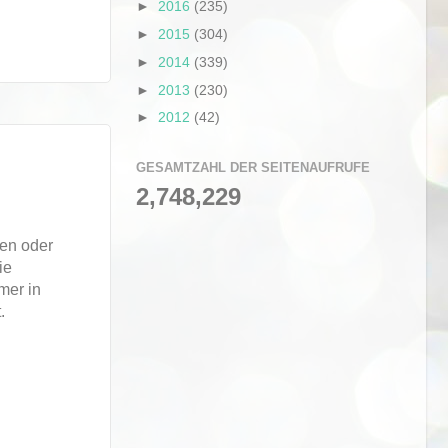
►
2016
(235)
►
2015
(304)
►
2014
(339)
►
2013
(230)
►
2012
(42)
GESAMTZAHL DER SEITENAUFRUFE
2,748,229
hen oder
ie
mer in
.