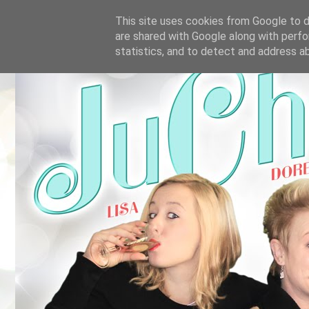
This site uses cookies from Google to de
are shared with Google along with perfo
statistics, and to detect and address a