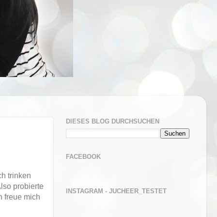
DIESES BLOG DURCHSUCHEN
FACEBOOK
ch trinken
lso probierte
INSTAGRAM - JUCHEER_TESTET
h freue mich