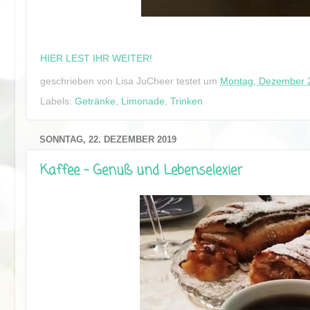
HIER LEST IHR WEITER!
geschrieben von
Lisa JuCheer testet
um
Montag, Dezember 
Labels:
Getränke
,
Limonade
,
Trinken
SONNTAG, 22. DEZEMBER 2019
Kaffee - Genuß und Lebenselexier