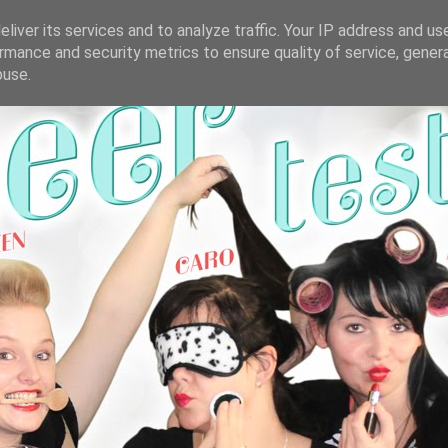
liver its services and to analyze traffic. Your IP address and us
rmance and security metrics to ensure quality of service, gene
buse.