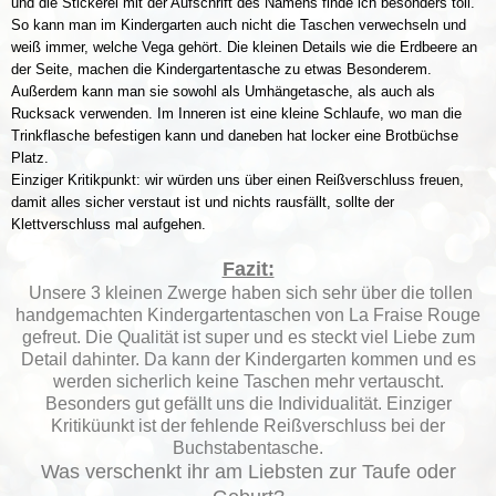
und die Stickerei mit der Aufschrift des Namens finde ich besonders toll.
So kann man im Kindergarten auch nicht die Taschen verwechseln und
weiß immer, welche Vega gehört. Die kleinen Details wie die Erdbeere an
der Seite, machen die Kindergartentasche zu etwas Besonderem.
Außerdem kann man sie sowohl als Umhängetasche, als auch als
Rucksack verwenden. Im Inneren ist eine kleine Schlaufe, wo man die
Trinkflasche befestigen kann und daneben hat locker eine Brotbüchse
Platz.
Einziger Kritikpunkt: wir würden uns über einen Reißverschluss freuen,
damit alles sicher verstaut ist und nichts rausfällt, sollte der
Klettverschluss mal aufgehen.
Fazit:
Unsere 3 kleinen Zwerge haben sich sehr über die tollen
handgemachten Kindergartentaschen von La Fraise Rouge
gefreut. Die Qualität ist super und es steckt viel Liebe zum
Detail dahinter. Da kann der Kindergarten kommen und es
werden sicherlich keine Taschen mehr vertauscht.
Besonders gut gefällt uns die Individualität. Einziger
Kritiküunkt ist der fehlende Reißverschluss bei der
Buchstabentasche.
Was verschenkt ihr am Liebsten zur Taufe oder