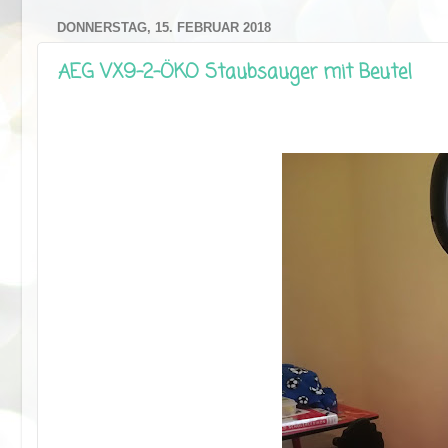
DONNERSTAG, 15. FEBRUAR 2018
AEG VX9-2-ÖKO Staubsauger mit Beutel