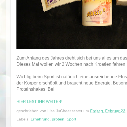
Zum Anfang des Jahres dreht sich bei uns alles um das
Dieses Mal wollen wir 2 Wochen nach Kroatien fahren 
Wichtig beim Sport ist natürlich eine ausreichende F
der Körper erschöpft und braucht neue Energie. Besond
Proteinshakes. Bei
HIER LEST IHR WEITER!
geschrieben von
Lisa JuCheer testet
um
Freitag, Februar 23
Labels:
Ernährung
,
protein
,
Sport