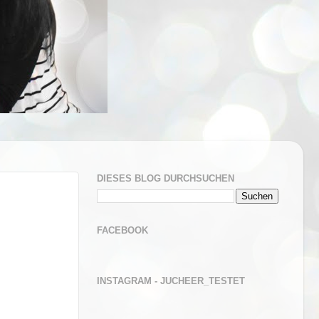
DIESES BLOG DURCHSUCHEN
FACEBOOK
INSTAGRAM - JUCHEER_TESTET