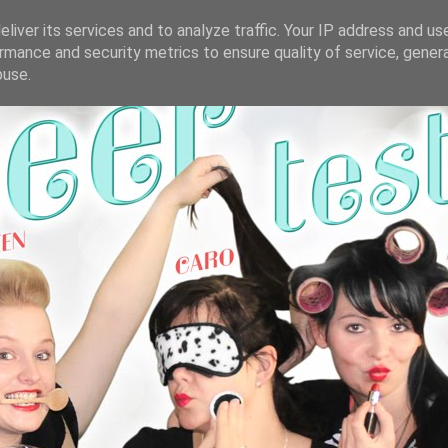
liver its services and to analyze traffic. Your IP address and us
rmance and security metrics to ensure quality of service, gene
buse.