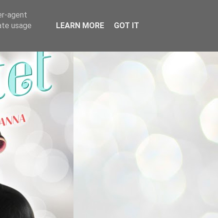
er-agent
rate usage
LEARN MORE
GOT IT