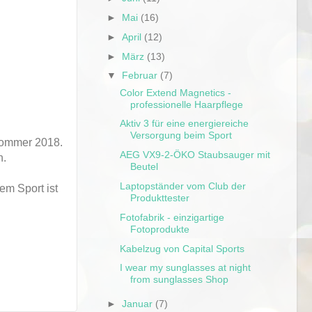
►
Mai
(16)
►
April
(12)
►
März
(13)
▼
Februar
(7)
Color Extend Magnetics -
professionelle Haarpflege
Aktiv 3 für eine energiereiche
Versorgung beim Sport
 Sommer 2018.
AEG VX9-2-ÖKO Staubsauger mit
n.
Beutel
Laptopständer vom Club der
em Sport ist
Produkttester
Fotofabrik - einzigartige
Fotoprodukte
Kabelzug von Capital Sports
I wear my sunglasses at night
from sunglasses Shop
►
Januar
(7)