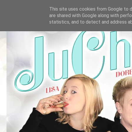
This site uses cookies from Google to de
are shared with Google along with perfo
statistics, and to detect and address a