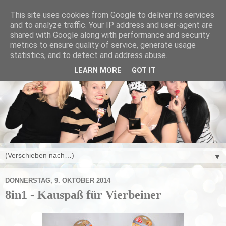
This site uses cookies from Google to deliver its services
and to analyze traffic. Your IP address and user-agent are
shared with Google along with performance and security
metrics to ensure quality of service, generate usage
statistics, and to detect and address abuse.
LEARN MORE
GOT IT
▼
DONNERSTAG, 9. OKTOBER 2014
8in1 - Kauspaß für Vierbeiner