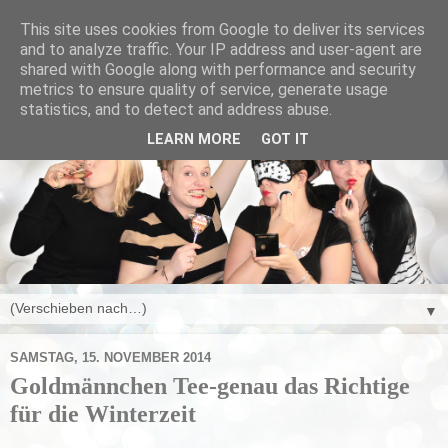
This site uses cookies from Google to deliver its services
and to analyze traffic. Your IP address and user-agent are
shared with Google along with performance and security
metrics to ensure quality of service, generate usage
statistics, and to detect and address abuse.
LEARN MORE
GOT IT
▼
SAMSTAG, 15. NOVEMBER 2014
Goldmännchen Tee-genau das Richtige
für die Winterzeit