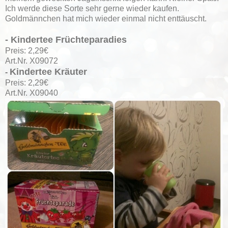
Ich werde diese Sorte sehr gerne wieder kaufen.
Goldmännchen hat mich wieder einmal nicht enttäuscht.
- Kindertee Früchteparadies
Preis: 2,29€
Art.Nr. X09072
Kindertee Kräuter
-
Preis: 2,29€
Art.Nr. X09040