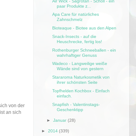
Air Wick - Sagrotan - Scholl - ein
paar Produkte z...
Apa Care für natürliches
Zahnschmelz
Bioteaque - Biotee aus den Alpen
Snack-Insects - auf die
Heuschrecke, fertig los!
Rothenburger Schneeballen - ein
wahrhaftiger Genuss
Wadeco - Langweilige weiße
Wände sind von gestern
Stararoma Naturkosmetik von
ihrer schönsten Seite
Topfhelden Kochbox - Einfach
einfach.
Snapfish - Valentinstags-
sich von der
Geschenktipp
st an sich
►
Januar
(28)
►
2014
(339)