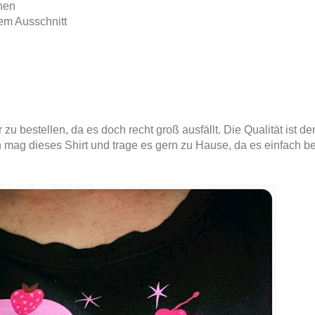
nen
em Ausschnitt
zu bestellen, da es doch recht groß ausfällt. Die Qualität ist d
ag dieses Shirt und trage es gern zu Hause, da es einfach b