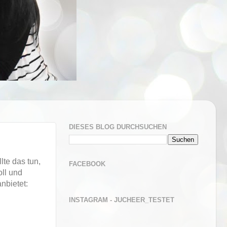
DIESES BLOG DURCHSUCHEN
lte das tun,
FACEBOOK
oll und
nbietet:
INSTAGRAM - JUCHEER_TESTET