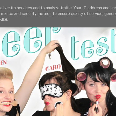
liver its services and to analyze traffic. Your IP address and us
rmance and security metrics to ensure quality of service, gene
buse.