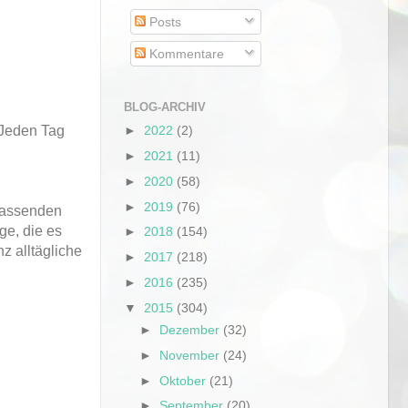
Posts
Kommentare
BLOG-ARCHIV
 Jeden Tag
►
2022
(2)
►
2021
(11)
►
2020
(58)
►
2019
(76)
 passenden
ge, die es
►
2018
(154)
z alltägliche
►
2017
(218)
►
2016
(235)
▼
2015
(304)
►
Dezember
(32)
►
November
(24)
►
Oktober
(21)
►
September
(20)