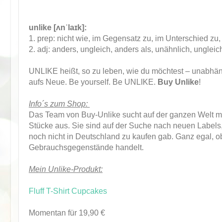
unlike
[ʌnˈlaɪk]
:
1. prep: nicht wie, im Gegensatz zu, im Unterschied zu
2. adj: anders, ungleich, anders als, unähnlich, ungleic
UNLIKE heißt, so zu leben, wie du möchtest – unabhängi
aufs Neue. Be yourself. Be UNLIKE.
Buy Unlike
!
Info´s zum Shop:
Das Team von Buy-Unlike sucht auf der ganzen Welt mi
Stücke aus. Sie sind auf der Suche nach neuen Label
noch nicht in Deutschland zu kaufen gab. Ganz egal, 
Gebrauchsgegenstände handelt.
Mein Unlike-Produkt:
Fluff T-Shirt Cupcakes
Momentan für 19,90 €