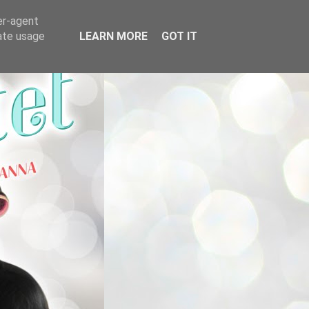
er-agent
rate usage
LEARN MORE
GOT IT