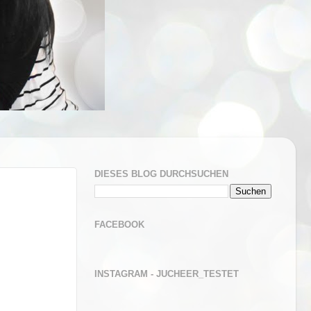
DIESES BLOG DURCHSUCHEN
FACEBOOK
INSTAGRAM - JUCHEER_TESTET