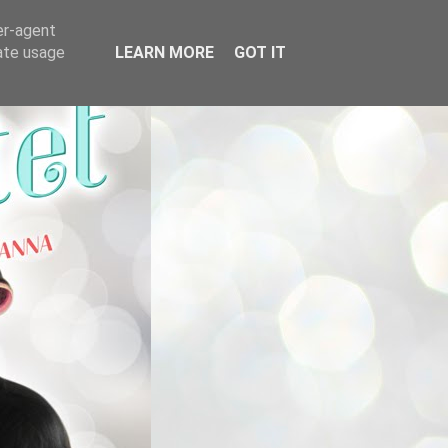
er-agent
rate usage
LEARN MORE
GOT IT