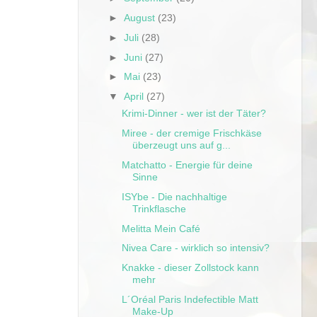
►
August
(23)
►
Juli
(28)
►
Juni
(27)
►
Mai
(23)
▼
April
(27)
Krimi-Dinner - wer ist der Täter?
Miree - der cremige Frischkäse
überzeugt uns auf g...
Matchatto - Energie für deine
Sinne
ISYbe - Die nachhaltige
Trinkflasche
Melitta Mein Café
Nivea Care - wirklich so intensiv?
Knakke - dieser Zollstock kann
mehr
L´Oréal Paris Indefectible Matt
Make-Up