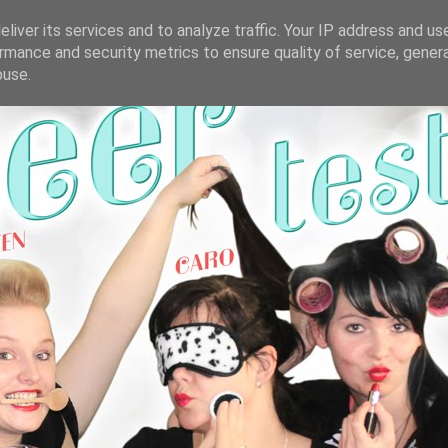
liver its services and to analyze traffic. Your IP address and us
rmance and security metrics to ensure quality of service, gene
buse.