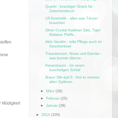
Quarki - knackiger Snack für
Zwischendurch
LR Kosmetik - alles was Tänzer
brauchen
Silver Crystal Kalahari Salz, Tiger
Malabar Pfeffe...
Aldo Vandini - tolle Pflege auch im
toffen
Geschenkset
Treaclemoon, Nivea und Garnier -
diese
was konnte überze...
Kissentraum - für einen
kuscheligen Schlaf
Braun Silk-épil 9 - löst er meinen
alten Epilierer...
►
März
(26)
►
Februar
(25)
r Müdigkeit
►
Januar
(28)
►
2014
(339)