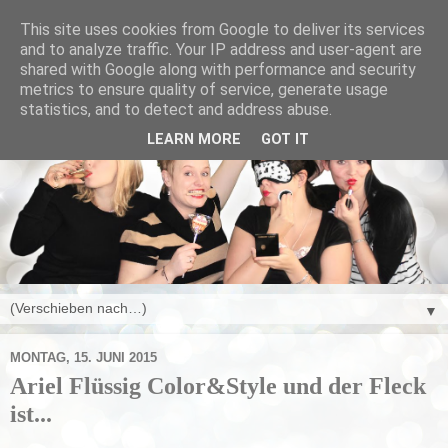
This site uses cookies from Google to deliver its services
and to analyze traffic. Your IP address and user-agent are
shared with Google along with performance and security
metrics to ensure quality of service, generate usage
statistics, and to detect and address abuse.
LEARN MORE
GOT IT
▼
MONTAG, 15. JUNI 2015
Ariel Flüssig Color&Style und der Fleck
ist...