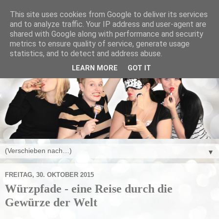
This site uses cookies from Google to deliver its services
and to analyze traffic. Your IP address and user-agent are
shared with Google along with performance and security
metrics to ensure quality of service, generate usage
statistics, and to detect and address abuse.
LEARN MORE
GOT IT
▼
FREITAG, 30. OKTOBER 2015
Würzpfade - eine Reise durch die
Gewürze der Welt