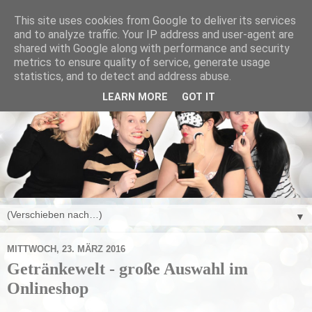
This site uses cookies from Google to deliver its services
and to analyze traffic. Your IP address and user-agent are
shared with Google along with performance and security
metrics to ensure quality of service, generate usage
statistics, and to detect and address abuse.
LEARN MORE
GOT IT
▼
MITTWOCH, 23. MÄRZ 2016
Getränkewelt - große Auswahl im
Onlineshop