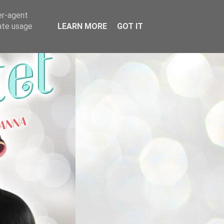
er-agent
rate usage
LEARN MORE
GOT IT