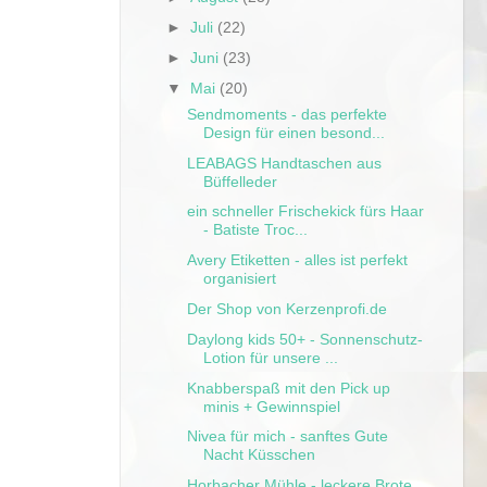
►
Juli
(22)
►
Juni
(23)
▼
Mai
(20)
Sendmoments - das perfekte
Design für einen besond...
LEABAGS Handtaschen aus
Büffelleder
ein schneller Frischekick fürs Haar
- Batiste Troc...
Avery Etiketten - alles ist perfekt
organisiert
Der Shop von Kerzenprofi.de
Daylong kids 50+ - Sonnenschutz-
Lotion für unsere ...
Knabberspaß mit den Pick up
minis + Gewinnspiel
Nivea für mich - sanftes Gute
Nacht Küsschen
Horbacher Mühle - leckere Brote