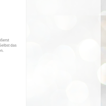
ußerst
Selbst das
en.