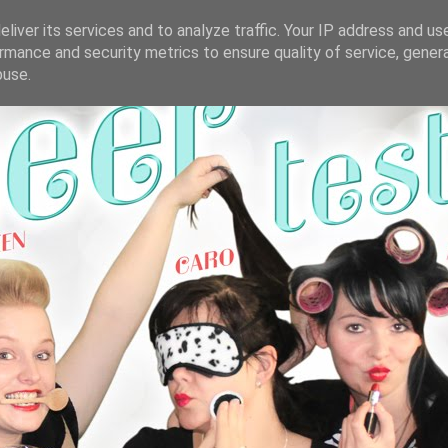
liver its services and to analyze traffic. Your IP address and us
rmance and security metrics to ensure quality of service, gene
buse.