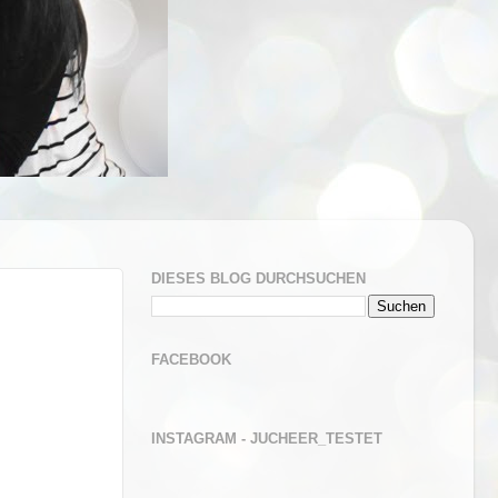
DIESES BLOG DURCHSUCHEN
FACEBOOK
INSTAGRAM - JUCHEER_TESTET