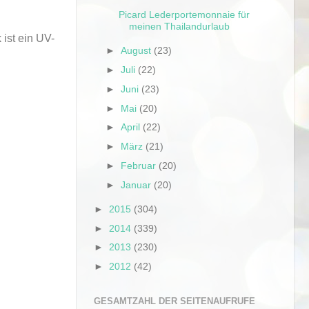
Picard Lederportemonnaie für
meinen Thailandurlaub
ist ein UV-
►
August
(23)
►
Juli
(22)
►
Juni
(23)
►
Mai
(20)
►
April
(22)
►
März
(21)
►
Februar
(20)
►
Januar
(20)
►
2015
(304)
►
2014
(339)
►
2013
(230)
►
2012
(42)
GESAMTZAHL DER SEITENAUFRUFE