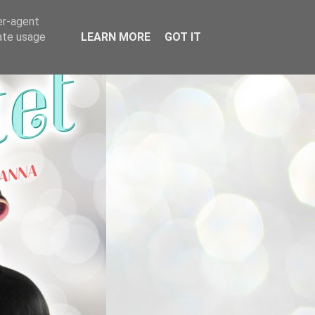
er-agent
rate usage
LEARN MORE
GOT IT