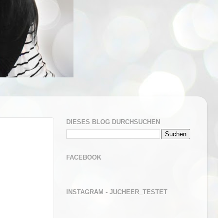
DIESES BLOG DURCHSUCHEN
FACEBOOK
INSTAGRAM - JUCHEER_TESTET