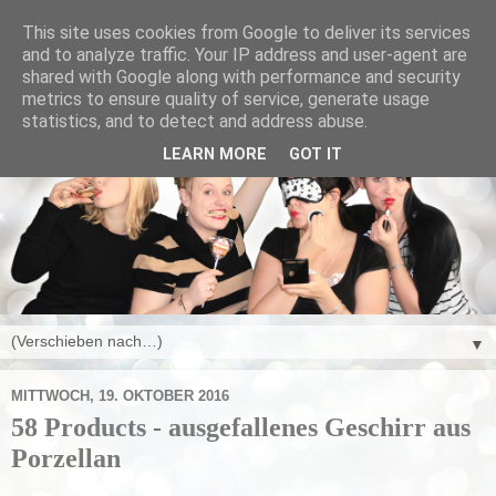
This site uses cookies from Google to deliver its services
and to analyze traffic. Your IP address and user-agent are
shared with Google along with performance and security
metrics to ensure quality of service, generate usage
statistics, and to detect and address abuse.
LEARN MORE
GOT IT
▼
MITTWOCH, 19. OKTOBER 2016
58 Products - ausgefallenes Geschirr aus
Porzellan