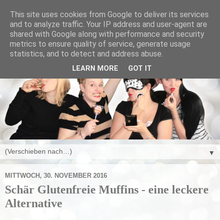
This site uses cookies from Google to deliver its services
and to analyze traffic. Your IP address and user-agent are
shared with Google along with performance and security
metrics to ensure quality of service, generate usage
statistics, and to detect and address abuse.
LEARN MORE
GOT IT
▼
MITTWOCH, 30. NOVEMBER 2016
Schär Glutenfreie Muffins - eine leckere
Alternative