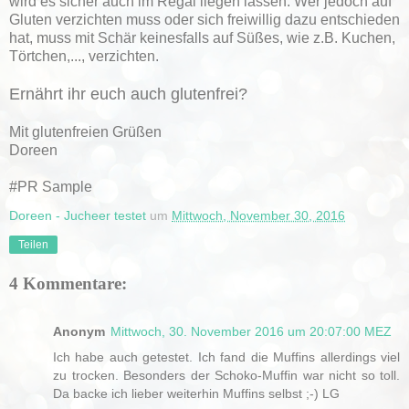
wird es sicher auch im Regal liegen lassen. Wer jedoch auf
Gluten verzichten muss oder sich freiwillig dazu entschieden
hat, muss mit Schär keinesfalls auf Süßes, wie z.B. Kuchen,
Törtchen,..., verzichten.
Ernährt ihr euch auch glutenfrei?
Mit glutenfreien Grüßen
Doreen
#PR Sample
Doreen - Jucheer testet
um
Mittwoch, November 30, 2016
Teilen
4 Kommentare:
Anonym
Mittwoch, 30. November 2016 um 20:07:00 MEZ
Ich habe auch getestet. Ich fand die Muffins allerdings viel
zu trocken. Besonders der Schoko-Muffin war nicht so toll.
Da backe ich lieber weiterhin Muffins selbst ;-) LG