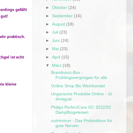
►
Oktober
(24)
erdings gefällt
►
September
(16)
 gut!
►
August
(18)
►
Juli
(23)
hr praktisch.
►
Juni
(24)
►
Mai
(23)
►
April
(15)
hgel ist echt
▼
März
(18)
Brandnooz-Box -
Frühlingsvergnügen für alle
ie kleine
Online Shop Bio Weinhandel
Ungarische Produkte Online - Jó
étvágyat
Philips PerfectCare GC 9222/02
Dampfbügeleisen
nutrimmun - Das Probiotikum für
gute Nerven