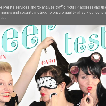
liver its services and to analyze traffic. Your IP address and us
rmance and security metrics to ensure quality of service, gene
buse.