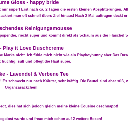
ume Gloss - happy bride
 mir super! Erst nach ca. 2 Tagen die ersten kleinen Absplitterungen. All
lackiert man oft schnell übers Ziel hinaus! Nach 2 Mal auftragen deckt er
rischendes Reinigungsmousse
spender, riecht super und kommt direkt als Schaum aus der Flasche! Se
- Play it Love Duschcreme
ese Marke nicht. Ich fühle mich nicht wie ein Playboybunny aber Das Dusc
t fruchtig, süß und pflegt die Haut super.
ke - Lavendel & Verbene Tee
 Es schmeckt nur nach Kräuter, sehr kräftig. Die Beutel sind aber süß, w
Organzasäckchen!
gt, dies hat sich jedoch gleich meine kleine Cousine geschnappt!
ausgelost wurde und freue mich schon auf 2 weitere Boxen!