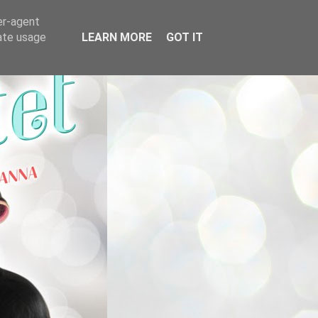
er-agent
rate usage
LEARN MORE
GOT IT