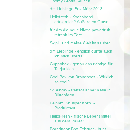
Thomy Gratin Saucen
dm Lieblinge Box März 2013
Hellofresh - Kochabend
erfolgreich? Außerdem Gutsc...
für dm die neue Nivea powerfruit
refresh im Test
Skipi...und meine Welt ist sauber
dm Lieblinge - endlich durfte auch
ich mich überra...
Cuppabox - genau das richtige für
Teejunkies
Cool Box von Brandnooz - Wirklich
so cool?
St. Albray - französischer Käse in
Blütenform
Leibniz "Knusper Korn" -
Produkttest
HelloFresh - frische Lebensmittel
aus dem Paket?
Brandnooz Box Februar - bunt