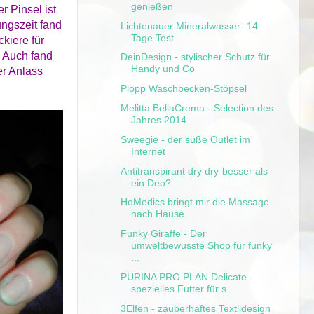
genießen
r Pinsel ist
ungszeit fand
Lichtenauer Mineralwasser- 14
Tage Test
ckiere für
! Auch fand
DeinDesign - stylischer Schutz für
Handy und Co
er Anlass
Plopp Waschbecken-Stöpsel
Melitta BellaCrema - Selection des
Jahres 2014
Sweegie - der süße Outlet im
Internet
Antitranspirant dry dry-besser als
ein Deo?
HoMedics bringt mir die Massage
nach Hause
Funky Giraffe - Der
umweltbewusste Shop für funky
...
PURINA PRO PLAN Delicate -
spezielles Futter für s...
3Elfen - zauberhaftes Textildesign