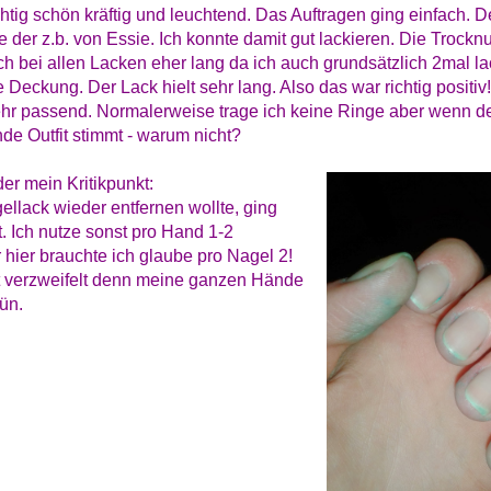
chtig schön kräftig und leuchtend. Das Auftragen ging einfach. De
ie der z.b. von Essie. Ich konnte damit gut lackieren. Die Trockn
ich bei allen Lacken eher lang da ich auch grundsätzlich 2mal la
e Deckung. Der Lack hielt sehr lang. Also das war richtig positiv
ehr passend. Normalerweise trage ich keine Ringe aber wenn d
e Outfit stimmt - warum nicht?
der mein Kritikpunkt:
ellack wieder entfernen wollte, ging
t. Ich nutze sonst pro Hand 1-2
hier brauchte ich glaube pro Nagel 2!
st verzweifelt denn meine ganzen Hände
rün.