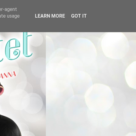
er-agent
rate usage
LEARN MORE
GOT IT