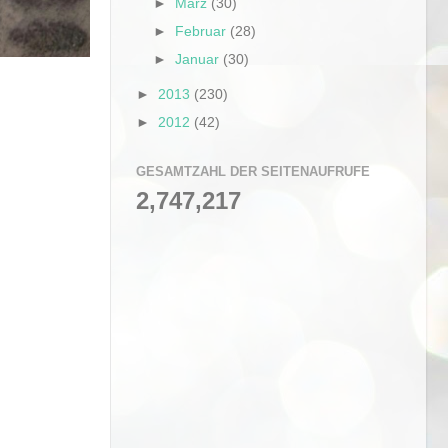
►
März
(30)
►
Februar
(28)
►
Januar
(30)
►
2013
(230)
►
2012
(42)
GESAMTZAHL DER SEITENAUFRUFE
2,747,217