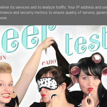
liver its services and to analyze traffic. Your IP address and us
rmance and security metrics to ensure quality of service, gene
buse.