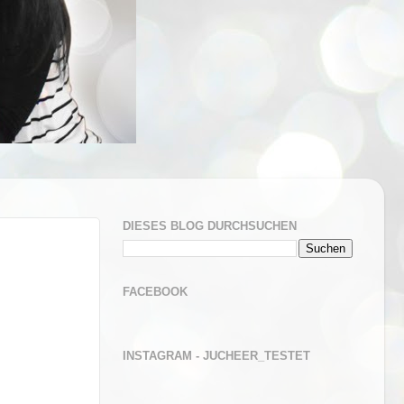
DIESES BLOG DURCHSUCHEN
FACEBOOK
INSTAGRAM - JUCHEER_TESTET