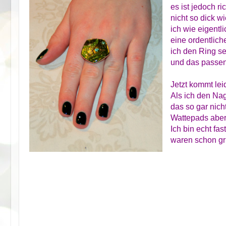
es ist jedoch ri
nicht so dick w
ich wie eigentl
eine ordentlich
ich den Ring s
und das passend
Jetzt kommt lei
Als ich den Nag
das so gar nich
Wattepads aber 
Ich bin echt fa
waren schon g