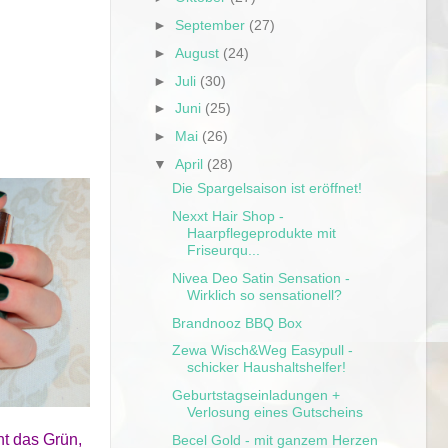
►
September
(27)
►
August
(24)
►
Juli
(30)
►
Juni
(25)
►
Mai
(26)
▼
April
(28)
Die Spargelsaison ist eröffnet!
Nexxt Hair Shop -
Haarpflegeprodukte mit
Friseurqu...
Nivea Deo Satin Sensation -
Wirklich so sensationell?
Brandnooz BBQ Box
Zewa Wisch&Weg Easypull -
schicker Haushaltshelfer!
Geburtstagseinladungen +
Verlosung eines Gutscheins
ht das Grün,
Becel Gold - mit ganzem Herzen