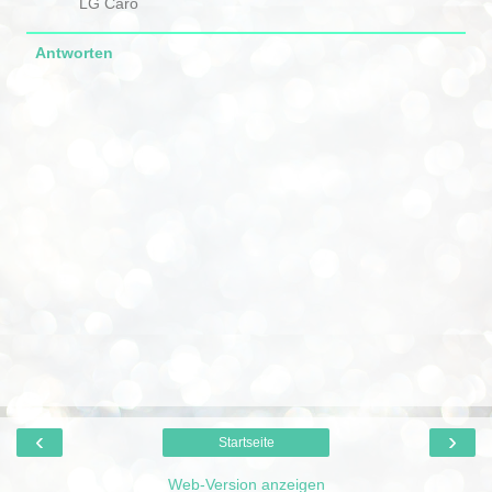
LG Caro
Antworten
‹
›
Startseite
Web-Version anzeigen