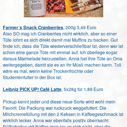
Farmer´s Snack Cranberries
, 200g 3,49 Euro
Also SO mag ich Cranberries nicht wirklich, aber so einer
Tüte lohnt es sich direkt damit mal Muffins zu backen. Gut
finde ich, dass die Tüte wiederverschließbar ist, denn wer ist
schon eine ganze Tüte mit einmal auf. Ich überlege sogar
daraus Marmelade herzustellen. Anna hat ihre Tüte an Oma
weitergegeben, damit sie es an ihr Müsli machen kann. Toll
wäre es mal, wenn keine Trockenfrüchte oder
Studentenfutter in der Box ist.
Leibniz PICK UP! Café Latte
, 5x28g für 1,89 Euro
Pickup kennt jeder und diese neue Sorte wird wohl mein
Favorit. Die Packung war ruckzuck weggefuttert. Die
Milchcremefüllung mit den 2 Keksen in Kaffeegeschmack ist
wirklich lecker. Anna war ebenfalls positiv überrascht.
Süßigkeiten mit Kaffee mag sie an sich nicht, aber die