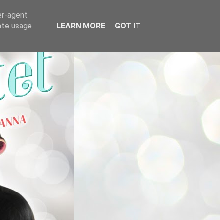
er-agent
rate usage
LEARN MORE
GOT IT