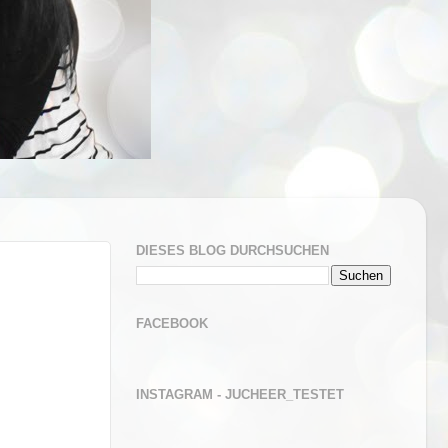
DIESES BLOG DURCHSUCHEN
FACEBOOK
INSTAGRAM - JUCHEER_TESTET