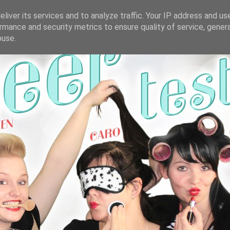
liver its services and to analyze traffic. Your IP address and us
rmance and security metrics to ensure quality of service, gene
buse.