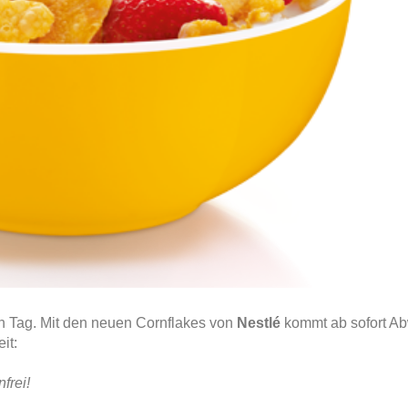
den Tag. Mit den neuen Cornflakes von
Nestlé
kommt ab sofort A
eit:
frei!