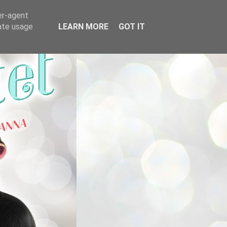
er-agent
rate usage
LEARN MORE
GOT IT