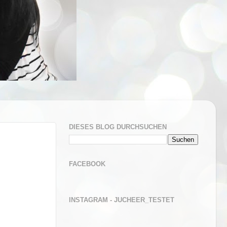
DIESES BLOG DURCHSUCHEN
FACEBOOK
INSTAGRAM - JUCHEER_TESTET