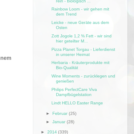
rein - biologisch ...
Rainbow Loom - wir gehen mit
dem Trend
Leicke - neue Geräte aus dem
Osten
Zott Jogole 1,2 % Fett - wir sind
hier geteilter M...
Pizza Planet Torgau - Lieferdienst
in unserer Heimat
inem
Herbaria - Kräuterprodukte mit
Bio-Qualität
Wine Moments - zurücklegen und
genießen
Philips PerfectCare Viva
Dampfbügelstation
Lindt HELLO Easter Range
►
Februar
(25)
►
Januar
(28)
►
2014
(339)