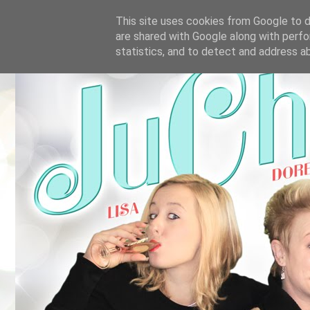
This site uses cookies from Google to de
are shared with Google along with perfo
statistics, and to detect and address a