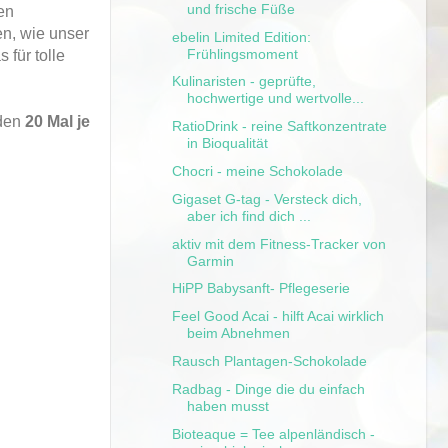
und frische Füße
en
en, wie unser
ebelin Limited Edition:
Frühlingsmoment
für tolle
Kulinaristen - geprüfte,
hochwertige und wertvolle...
den
20 Mal je
RatioDrink - reine Saftkonzentrate
in Bioqualität
Chocri - meine Schokolade
Gigaset G-tag - Versteck dich,
aber ich find dich ...
aktiv mit dem Fitness-Tracker von
Garmin
HiPP Babysanft- Pflegeserie
Feel Good Acai - hilft Acai wirklich
beim Abnehmen
Rausch Plantagen-Schokolade
Radbag - Dinge die du einfach
haben musst
Bioteaque = Tee alpenländisch -