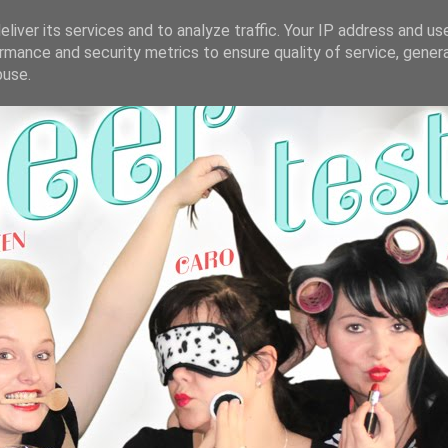
liver its services and to analyze traffic. Your IP address and us
rmance and security metrics to ensure quality of service, gene
buse.