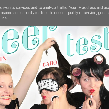
liver its services and to analyze traffic. Your IP address and us
rmance and security metrics to ensure quality of service, gene
buse.