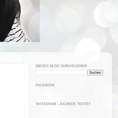
DIESES BLOG DURCHSUCHEN
FACEBOOK
INSTAGRAM - JUCHEER_TESTET