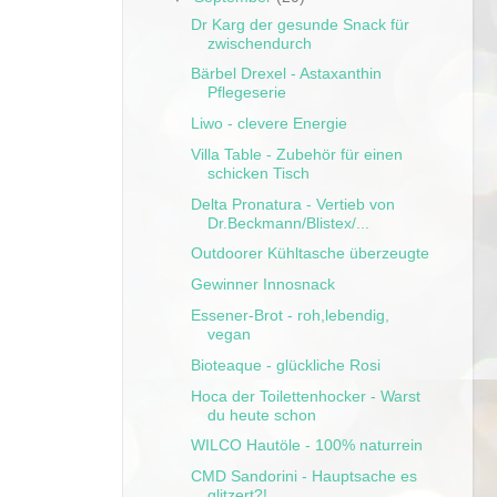
Dr Karg der gesunde Snack für
zwischendurch
Bärbel Drexel - Astaxanthin
Pflegeserie
Liwo - clevere Energie
Villa Table - Zubehör für einen
schicken Tisch
Delta Pronatura - Vertieb von
Dr.Beckmann/Blistex/...
Outdoorer Kühltasche überzeugte
Gewinner Innosnack
Essener-Brot - roh,lebendig,
vegan
Bioteaque - glückliche Rosi
Hoca der Toilettenhocker - Warst
du heute schon
WILCO Hautöle - 100% naturrein
CMD Sandorini - Hauptsache es
glitzert?!