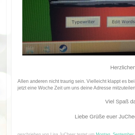
Herzliche
Allen anderen nicht traurig sein. Vielleicht klappt es
jetzt eine Woche Zeit um uns deine Adresse mitzuteilen
Viel Spaß d
Liebe Grüße euer JuChee
geschrieben von
Lisa JuCheer testet
um
Montag, September 