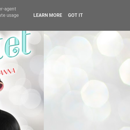
er-agent
rate usage
LEARN MORE
GOT IT