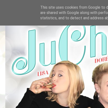
This site uses cookies from Google to de
are shared with Google along with perfo
statistics, and to detect and address a