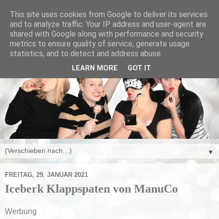
This site uses cookies from Google to deliver its services
and to analyze traffic. Your IP address and user-agent are
shared with Google along with performance and security
metrics to ensure quality of service, generate usage
statistics, and to detect and address abuse.
LEARN MORE
GOT IT
▼
FREITAG, 29. JANUAR 2021
Iceberk Klappspaten von ManuCo
Werbung