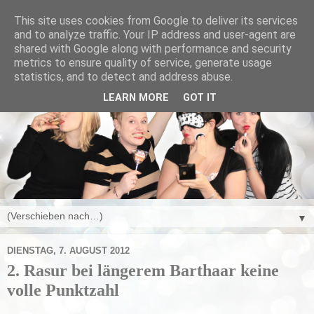
This site uses cookies from Google to deliver its services
and to analyze traffic. Your IP address and user-agent are
shared with Google along with performance and security
metrics to ensure quality of service, generate usage
statistics, and to detect and address abuse.
LEARN MORE
GOT IT
▼
DIENSTAG, 7. AUGUST 2012
2. Rasur bei längerem Barthaar keine
volle Punktzahl