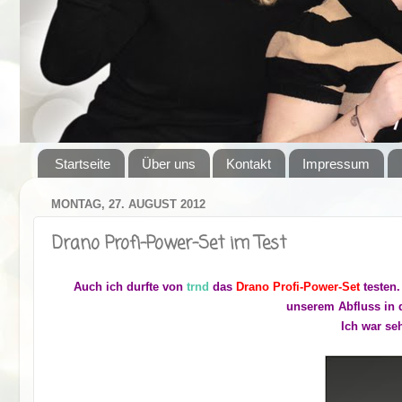
Startseite
Über uns
Kontakt
Impressum
MONTAG, 27. AUGUST 2012
Drano Profi-Power-Set im Test
Auch ich durfte von
trnd
das
Drano Profi-Power-Set
testen.
unserem Abfluss in 
Ich war se