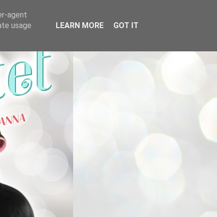
er-agent
rate usage
LEARN MORE
GOT IT