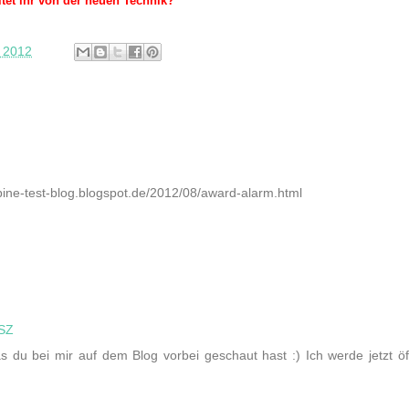
tet ihr von der neuen Technik?
, 2012
abine-test-blog.blogspot.de/2012/08/award-alarm.html
ESZ
das du bei mir auf dem Blog vorbei geschaut hast :) Ich werde jetzt öf