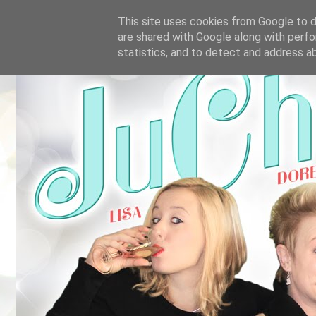
This site uses cookies from Google to de
are shared with Google along with perfo
statistics, and to detect and address a