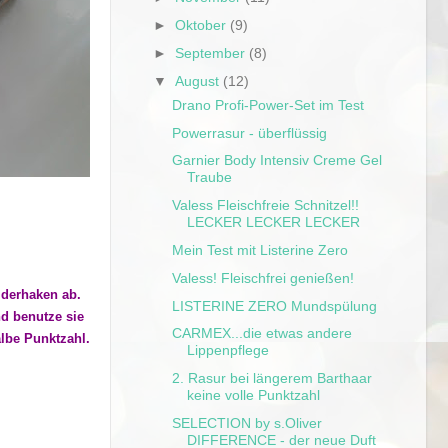
►
Oktober
(9)
►
September
(8)
▼
August
(12)
Drano Profi-Power-Set im Test
Powerrasur - überflüssig
Garnier Body Intensiv Creme Gel
Traube
Valess Fleischfreie Schnitzel!!
LECKER LECKER LECKER
Mein Test mit Listerine Zero
Valess! Fleischfrei genießen!
Widerhaken ab.
LISTERINE ZERO Mundspülung
nd benutze sie
CARMEX...die etwas andere
lbe Punktzahl.
Lippenpflege
2. Rasur bei längerem Barthaar
keine volle Punktzahl
SELECTION by s.Oliver
DIFFERENCE - der neue Duft