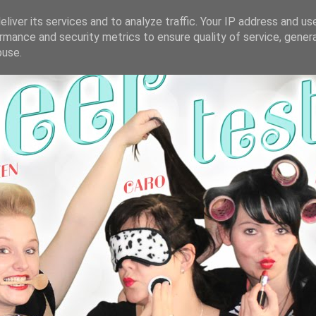
liver its services and to analyze traffic. Your IP address and us
rmance and security metrics to ensure quality of service, gene
buse.