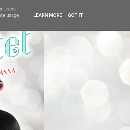
er-agent
rate usage
LEARN MORE
GOT IT