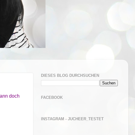
DIESES BLOG DURCHSUCHEN
dann doch
FACEBOOK
INSTAGRAM - JUCHEER_TESTET