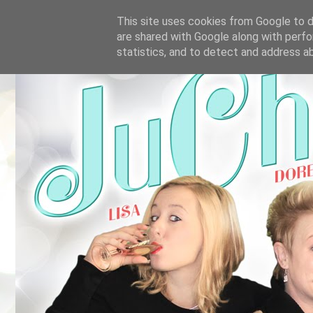
This site uses cookies from Google to de
are shared with Google along with perfo
statistics, and to detect and address a