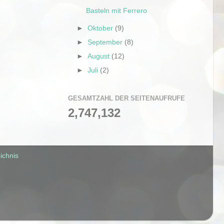
Basteln mit Ferrero
►
Oktober
(9)
►
September
(8)
►
August
(12)
►
Juli
(2)
GESAMTZAHL DER SEITENAUFRUFE
2,747,132