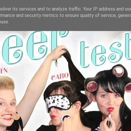
liver its services and to analyze traffic. Your IP address and us
rmance and security metrics to ensure quality of service, gene
buse.