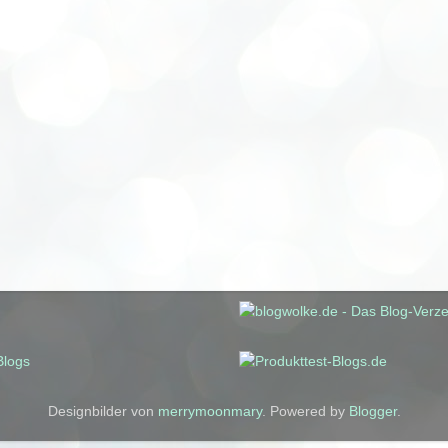
Designbilder von
merrymoonmary
. Powered by
Blogger
.