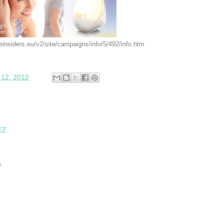
heinsiders.eu/v2/site/campaigns/info/5/492/info.htm
12, 2012
EZ
.