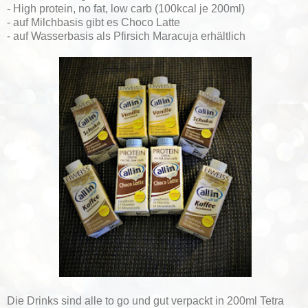
- High protein, no fat, low carb (100kcal je 200ml)
- auf Milchbasis gibt es Choco Latte
- auf Wasserbasis als Pfirsich Maracuja erhältlich
Die Drinks sind alle to go und gut verpackt in 200ml Tetra