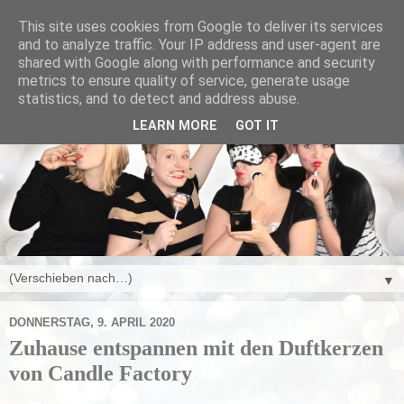
This site uses cookies from Google to deliver its services
and to analyze traffic. Your IP address and user-agent are
shared with Google along with performance and security
metrics to ensure quality of service, generate usage
statistics, and to detect and address abuse.
LEARN MORE
GOT IT
▼
DONNERSTAG, 9. APRIL 2020
Zuhause entspannen mit den Duftkerzen
von Candle Factory