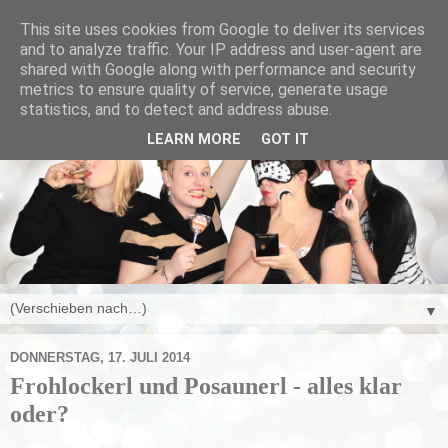
This site uses cookies from Google to deliver its services
and to analyze traffic. Your IP address and user-agent are
shared with Google along with performance and security
metrics to ensure quality of service, generate usage
statistics, and to detect and address abuse.
LEARN MORE
GOT IT
▼
DONNERSTAG, 17. JULI 2014
Frohlockerl und Posaunerl - alles klar
oder?