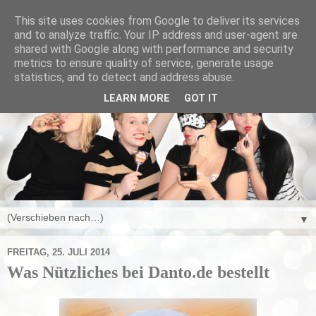
This site uses cookies from Google to deliver its services
and to analyze traffic. Your IP address and user-agent are
shared with Google along with performance and security
metrics to ensure quality of service, generate usage
statistics, and to detect and address abuse.
LEARN MORE
GOT IT
▼
FREITAG, 25. JULI 2014
Was Nützliches bei Danto.de bestellt