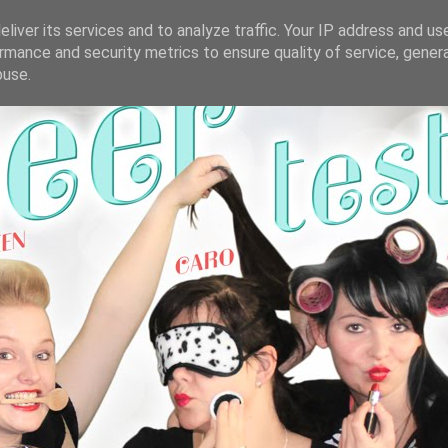
liver its services and to analyze traffic. Your IP address and us
rmance and security metrics to ensure quality of service, gene
buse.