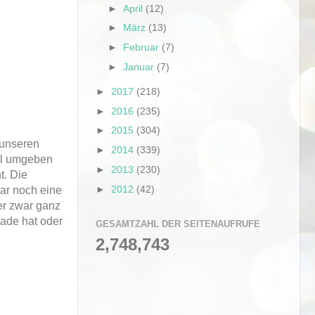
►
April
(12)
►
März
(13)
►
Februar
(7)
►
Januar
(7)
►
2017
(218)
►
2016
(235)
►
2015
(304)
 unseren
►
2014
(339)
fel umgeben
►
2013
(230)
t. Die
►
2012
(42)
ar noch eine
er zwar ganz
lade hat oder
GESAMTZAHL DER SEITENAUFRUFE
2,748,743