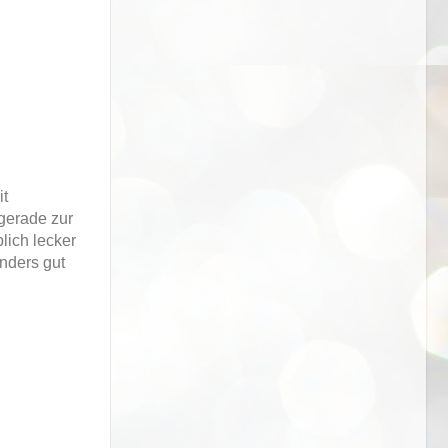
it
gerade zur
lich lecker
onders gut