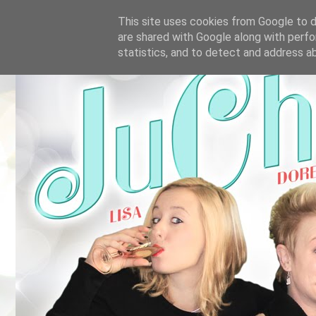
This site uses cookies from Google to de
are shared with Google along with perfo
statistics, and to detect and address a