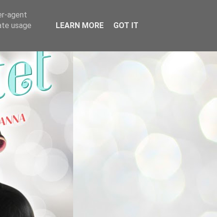
er-agent
rate usage
LEARN MORE
GOT IT