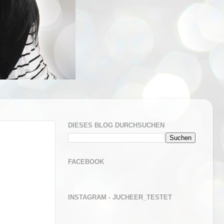
DIESES BLOG DURCHSUCHEN
FACEBOOK
INSTAGRAM - JUCHEER_TESTET