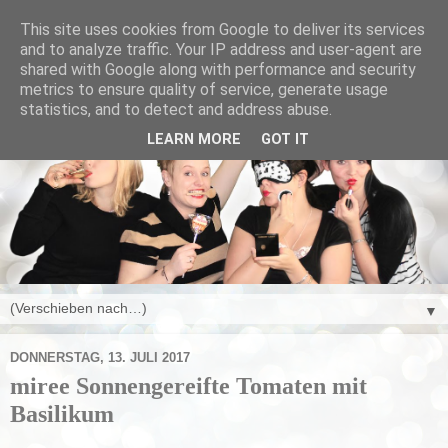
This site uses cookies from Google to deliver its services
and to analyze traffic. Your IP address and user-agent are
shared with Google along with performance and security
metrics to ensure quality of service, generate usage
statistics, and to detect and address abuse.
LEARN MORE
GOT IT
▼
DONNERSTAG, 13. JULI 2017
miree Sonnengereifte Tomaten mit
Basilikum