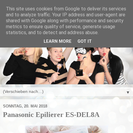
This site uses cookies from Google to deliver its services
and to analyze traffic. Your IP address and user-agent are
shared with Google along with performance and security
metrics to ensure quality of service, generate usage
statistics, and to detect and address abuse.
LEARN MORE
GOT IT
▼
SONNTAG, 20. MAI 2018
Panasonic Epilierer ES-DEL8A