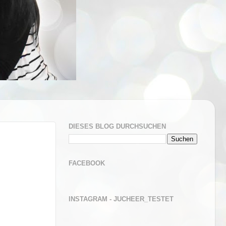
DIESES BLOG DURCHSUCHEN
FACEBOOK
INSTAGRAM - JUCHEER_TESTET