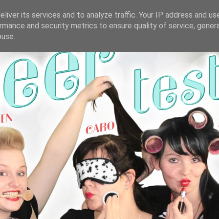
liver its services and to analyze traffic. Your IP address and us
rmance and security metrics to ensure quality of service, gene
buse.