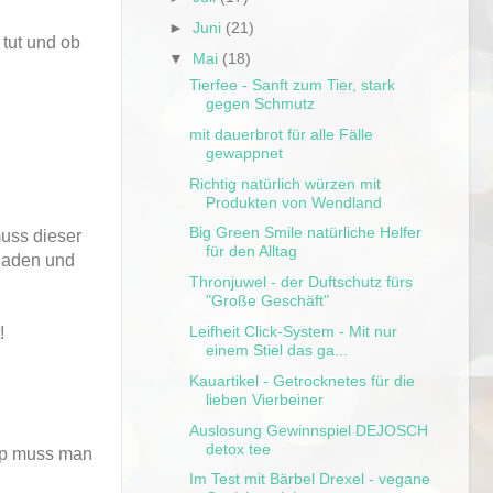
►
Juni
(21)
tut und ob
▼
Mai
(18)
Tierfee - Sanft zum Tier, stark
gegen Schmutz
mit dauerbrot für alle Fälle
gewappnet
Richtig natürlich würzen mit
Produkten von Wendland
Big Green Smile natürliche Helfer
muss dieser
für den Alltag
 laden und
Thronjuwel - der Duftschutz fürs
"Große Geschäft"
Leifheit Click-System - Mit nur
!
einem Stiel das ga...
Kauartikel - Getrocknetes für die
lieben Vierbeiner
Auslosung Gewinnspiel DEJOSCH
detox tee
App muss man
Im Test mit Bärbel Drexel - vegane