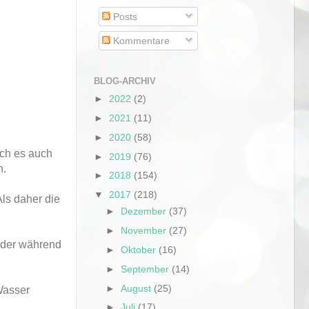
Posts
Kommentare
BLOG-ARCHIV
►
2022
(2)
►
2021
(11)
►
2020
(58)
ich es auch
►
2019
(76)
n.
►
2018
(154)
▼
2017
(218)
Als daher die
►
Dezember
(37)
►
November
(27)
inder während
►
Oktober
(16)
►
September
(14)
►
August
(25)
Wasser
►
Juli
(17)