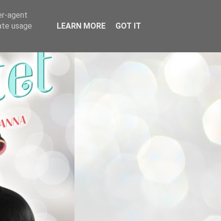
er-agent
rate usage
LEARN MORE
GOT IT