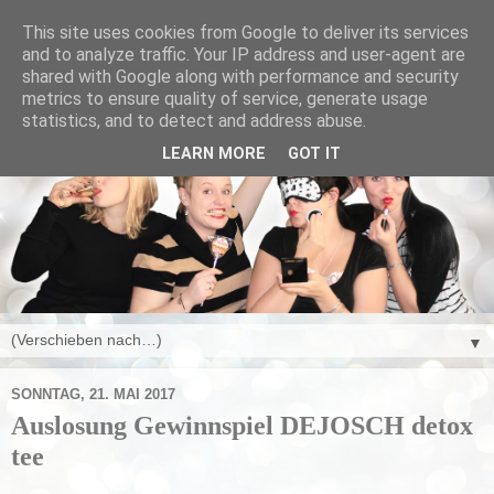
This site uses cookies from Google to deliver its services
and to analyze traffic. Your IP address and user-agent are
shared with Google along with performance and security
metrics to ensure quality of service, generate usage
statistics, and to detect and address abuse.
LEARN MORE
GOT IT
▼
SONNTAG, 21. MAI 2017
Auslosung Gewinnspiel DEJOSCH detox
tee